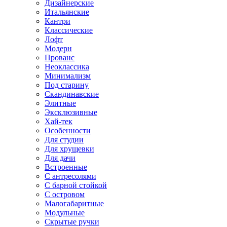
Дизайнерские
Итальянские
Кантри
Классические
Лофт
Модерн
Прованс
Неоклассика
Минимализм
Под старину
Скандинавские
Элитные
Эксклюзивные
Хай-тек
Особенности
Для студии
Для хрущевки
Для дачи
Встроенные
С антресолями
С барной стойкой
С островом
Малогабаритные
Модульные
Скрытые ручки