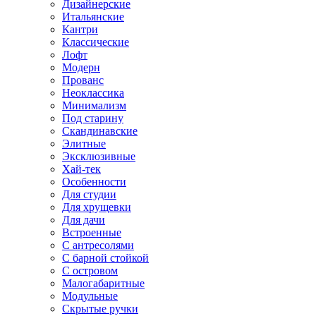
Дизайнерские
Итальянские
Кантри
Классические
Лофт
Модерн
Прованс
Неоклассика
Минимализм
Под старину
Скандинавские
Элитные
Эксклюзивные
Хай-тек
Особенности
Для студии
Для хрущевки
Для дачи
Встроенные
С антресолями
С барной стойкой
С островом
Малогабаритные
Модульные
Скрытые ручки