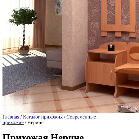
Главная
/
Каталог прихожих
/
Современные
прихожие
/ Нерине
Прихожая Нерине