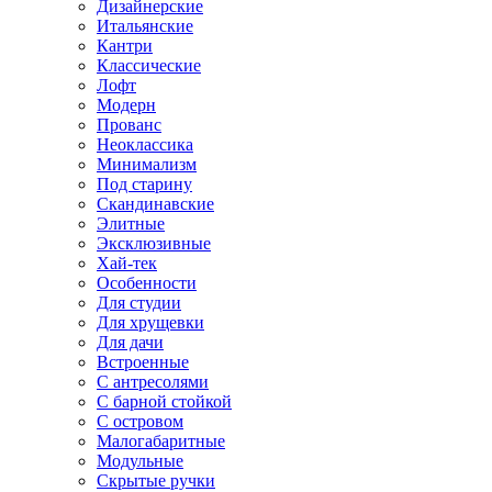
Дизайнерские
Итальянские
Кантри
Классические
Лофт
Модерн
Прованс
Неоклассика
Минимализм
Под старину
Скандинавские
Элитные
Эксклюзивные
Хай-тек
Особенности
Для студии
Для хрущевки
Для дачи
Встроенные
С антресолями
С барной стойкой
С островом
Малогабаритные
Модульные
Скрытые ручки