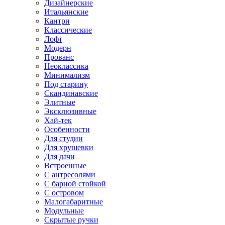
Дизайнерские
Итальянские
Кантри
Классические
Лофт
Модерн
Прованс
Неоклассика
Минимализм
Под старину
Скандинавские
Элитные
Эксклюзивные
Хай-тек
Особенности
Для студии
Для хрущевки
Для дачи
Встроенные
С антресолями
С барной стойкой
С островом
Малогабаритные
Модульные
Скрытые ручки