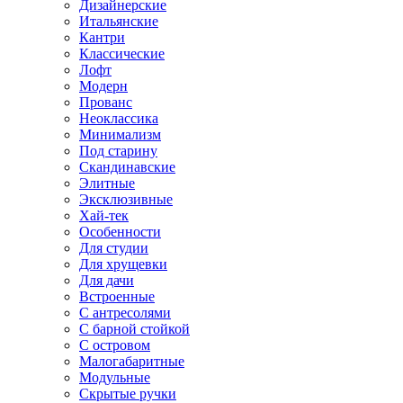
Дизайнерские
Итальянские
Кантри
Классические
Лофт
Модерн
Прованс
Неоклассика
Минимализм
Под старину
Скандинавские
Элитные
Эксклюзивные
Хай-тек
Особенности
Для студии
Для хрущевки
Для дачи
Встроенные
С антресолями
С барной стойкой
С островом
Малогабаритные
Модульные
Скрытые ручки