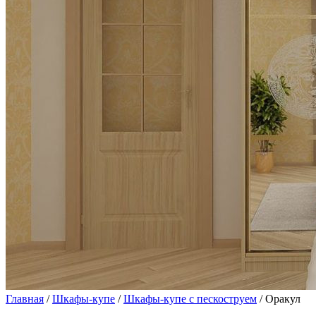
Главная
/
Шкафы-купе
/
Шкафы-купе с пескоструем
/ Оракул