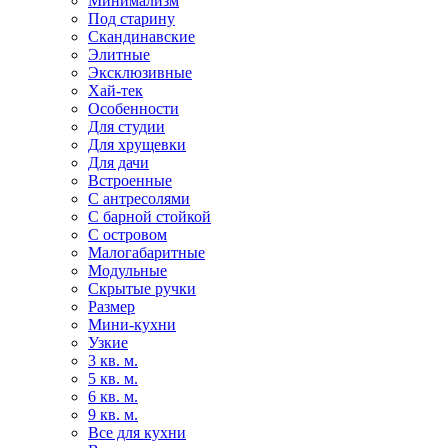
Минимализм
Под старину
Скандинавские
Элитные
Эксклюзивные
Хай-тек
Особенности
Для студии
Для хрущевки
Для дачи
Встроенные
С антресолями
С барной стойкой
С островом
Малогабаритные
Модульные
Скрытые ручки
Размер
Мини-кухни
Узкие
3 кв. м.
5 кв. м.
6 кв. м.
9 кв. м.
Все для кухни