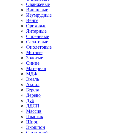
Оранжевые
Вишневые
Изумрудные
Венге
Ореховые
Янтарные
Сиреневые
Салатовые
Фиолетовые
Мятные
Золотые
Синие
Материал
МДФ
Эмаль
Акрил
Береза
Дерево
Дуб
ЛДСП
Массив
Пластик
Шпон
Экошпон
С патиной