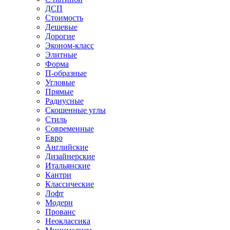
ДСП
Стоимость
Дешевые
Дорогие
Эконом-класс
Элитные
Форма
П-образные
Угловые
Прямые
Радиусные
Скошенные углы
Стиль
Современные
Евро
Английские
Дизайнерские
Итальянские
Кантри
Классические
Лофт
Модерн
Прованс
Неоклассика