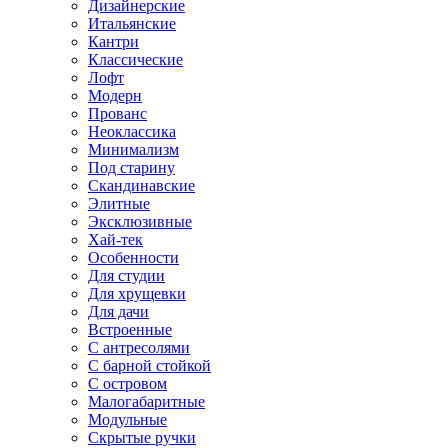
Дизайнерские
Итальянские
Кантри
Классические
Лофт
Модерн
Прованс
Неоклассика
Минимализм
Под старину
Скандинавские
Элитные
Эксклюзивные
Хай-тек
Особенности
Для студии
Для хрущевки
Для дачи
Встроенные
С антресолями
С барной стойкой
С островом
Малогабаритные
Модульные
Скрытые ручки