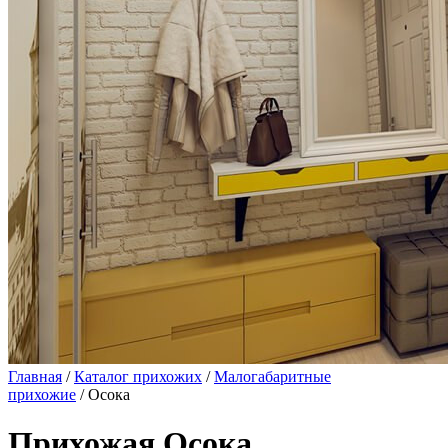
Главная
/
Каталог прихожих
/
Малогабаритные
прихожие
/ Осока
Прихожая Осока