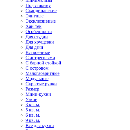
Минимализм
Под старину
Скандинавские
Элитные
Эксклюзивные
Хай-тек
Особенности
Для студии
Для хрущевки
Для дачи
Встроенные
С антресолями
С барной стойкой
С островом
Малогабаритные
Модульные
Скрытые ручки
Размер
Мини-кухни
Узкие
3 кв. м.
5 кв. м.
6 кв. м.
9 кв. м.
Все для кухни