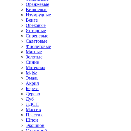
Оранжевые
Вишневые
Изумрудные
Венге
Ореховые
Янтарные
Сиреневые
Салатовые
Фиолетовые
Мятные
Золотые
Синие
Материал
МДФ
Эмаль
Акрил
Береза
Дерево
Дуб
ЛДСП
Массив
Пластик
Шпон
Экошпон
С патиной