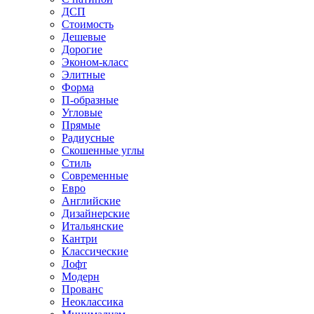
ДСП
Стоимость
Дешевые
Дорогие
Эконом-класс
Элитные
Форма
П-образные
Угловые
Прямые
Радиусные
Скошенные углы
Стиль
Современные
Евро
Английские
Дизайнерские
Итальянские
Кантри
Классические
Лофт
Модерн
Прованс
Неоклассика