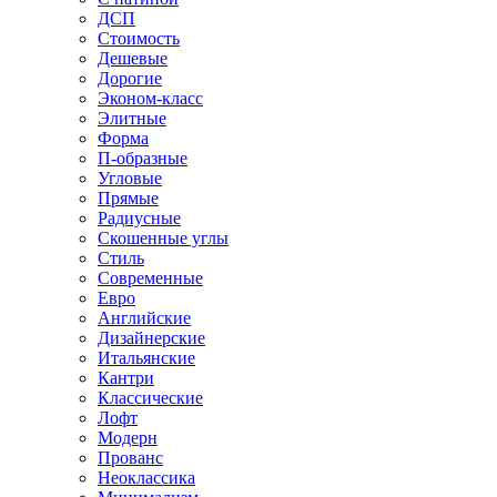
ДСП
Стоимость
Дешевые
Дорогие
Эконом-класс
Элитные
Форма
П-образные
Угловые
Прямые
Радиусные
Скошенные углы
Стиль
Современные
Евро
Английские
Дизайнерские
Итальянские
Кантри
Классические
Лофт
Модерн
Прованс
Неоклассика