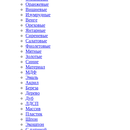
Оранжевые
Вишневые
Изумрудные
Венге
Ореховые
Янтарные
Сиреневые
Салатовые
Фиолетовые
Мятные
Золотые
Синие
Материал
МДФ
Эмаль
Акрил
Береза
Дерево
Дуб
ЛДСП
Массив
Пластик
Шпон
Экошпон
С патиной