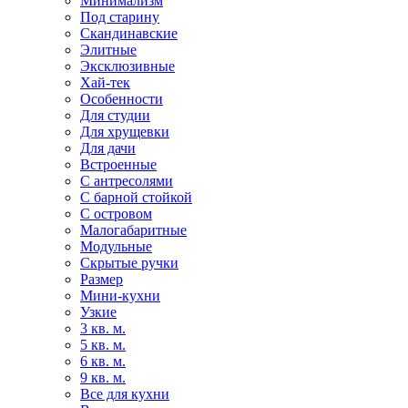
Минимализм
Под старину
Скандинавские
Элитные
Эксклюзивные
Хай-тек
Особенности
Для студии
Для хрущевки
Для дачи
Встроенные
С антресолями
С барной стойкой
С островом
Малогабаритные
Модульные
Скрытые ручки
Размер
Мини-кухни
Узкие
3 кв. м.
5 кв. м.
6 кв. м.
9 кв. м.
Все для кухни