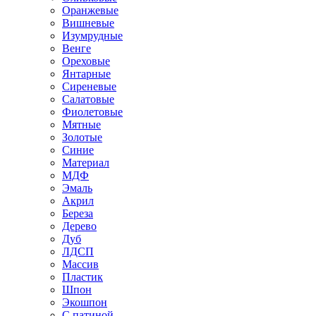
Оранжевые
Вишневые
Изумрудные
Венге
Ореховые
Янтарные
Сиреневые
Салатовые
Фиолетовые
Мятные
Золотые
Синие
Материал
МДФ
Эмаль
Акрил
Береза
Дерево
Дуб
ЛДСП
Массив
Пластик
Шпон
Экошпон
С патиной