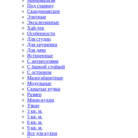
Минимализм
Под старину
Скандинавские
Элитные
Эксклюзивные
Хай-тек
Особенности
Для студии
Для хрущевки
Для дачи
Встроенные
С антресолями
С барной стойкой
С островом
Малогабаритные
Модульные
Скрытые ручки
Размер
Мини-кухни
Узкие
3 кв. м.
5 кв. м.
6 кв. м.
9 кв. м.
Все для кухни