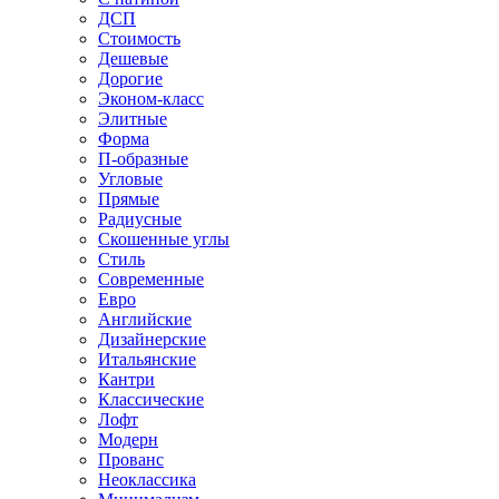
ДСП
Стоимость
Дешевые
Дорогие
Эконом-класс
Элитные
Форма
П-образные
Угловые
Прямые
Радиусные
Скошенные углы
Стиль
Современные
Евро
Английские
Дизайнерские
Итальянские
Кантри
Классические
Лофт
Модерн
Прованс
Неоклассика