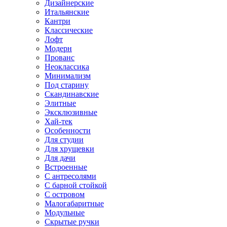
Дизайнерские
Итальянские
Кантри
Классические
Лофт
Модерн
Прованс
Неоклассика
Минимализм
Под старину
Скандинавские
Элитные
Эксклюзивные
Хай-тек
Особенности
Для студии
Для хрущевки
Для дачи
Встроенные
С антресолями
С барной стойкой
С островом
Малогабаритные
Модульные
Скрытые ручки