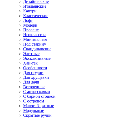
Дизайнерские
Итальянские
Кантри
Классические
Лофт
Модерн
Прованс
Неоклассика
Минимализм
Под старину
Скандинавские
Элитные
Эксклюзивные
Хай-тек
Особенности
Для студии
Для хрущевки
Для дачи
Встроенные
С антресолями
С барной стойкой
С островом
Малогабаритные
Модульные
Скрытые ручки