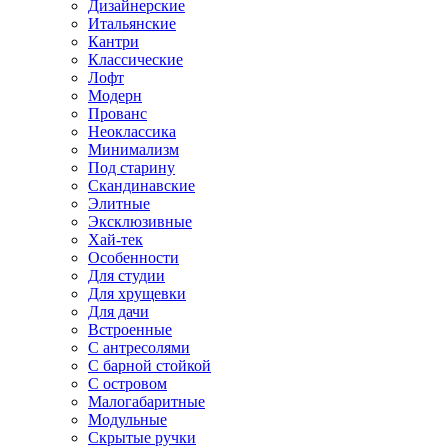
Дизайнерские
Итальянские
Кантри
Классические
Лофт
Модерн
Прованс
Неоклассика
Минимализм
Под старину
Скандинавские
Элитные
Эксклюзивные
Хай-тек
Особенности
Для студии
Для хрущевки
Для дачи
Встроенные
С антресолями
С барной стойкой
С островом
Малогабаритные
Модульные
Скрытые ручки