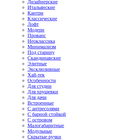
Дизайнерские
Итальянские
Кантри
Классические
Лофт
Модерн
Прованс
Неоклассика
Минимализм
Под старину
Скандинавские
Элитные
Эксклюзивные
Хай-тек
Особенности
Для студии
Для хрущевки
Для дачи
Встроенные
С антресолями
С барной стойкой
С островом
Малогабаритные
Модульные
Скрытые ручки