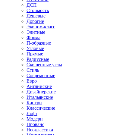
ДСП
Стоимость
Дешевые
Дорогие
Эконом-класс
Элитные
Форма
П-образные
Угловые
Прямые
Радиусные
Скошенные углы
Стиль
Современные
Евро
Английские
Дизайнерские
Итальянские
Кантри
Классические
Лофт
Модерн
Прованс
Неоклассика