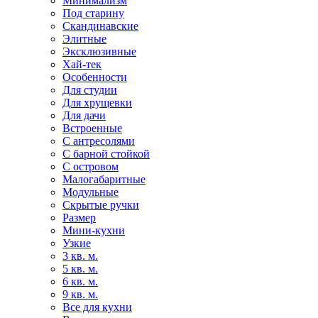
Минимализм
Под старину
Скандинавские
Элитные
Эксклюзивные
Хай-тек
Особенности
Для студии
Для хрущевки
Для дачи
Встроенные
С антресолями
С барной стойкой
С островом
Малогабаритные
Модульные
Скрытые ручки
Размер
Мини-кухни
Узкие
3 кв. м.
5 кв. м.
6 кв. м.
9 кв. м.
Все для кухни