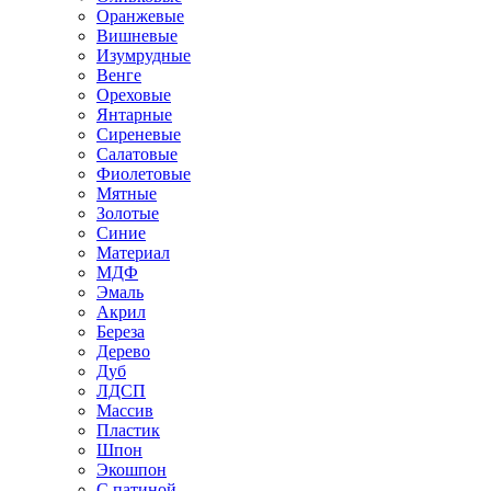
Оранжевые
Вишневые
Изумрудные
Венге
Ореховые
Янтарные
Сиреневые
Салатовые
Фиолетовые
Мятные
Золотые
Синие
Материал
МДФ
Эмаль
Акрил
Береза
Дерево
Дуб
ЛДСП
Массив
Пластик
Шпон
Экошпон
С патиной