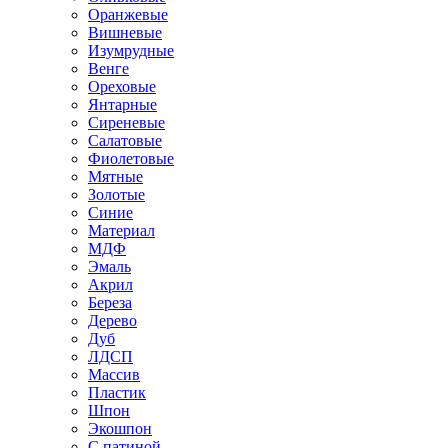
Оранжевые
Вишневые
Изумрудные
Венге
Ореховые
Янтарные
Сиреневые
Салатовые
Фиолетовые
Мятные
Золотые
Синие
Материал
МДФ
Эмаль
Акрил
Береза
Дерево
Дуб
ЛДСП
Массив
Пластик
Шпон
Экошпон
С патиной