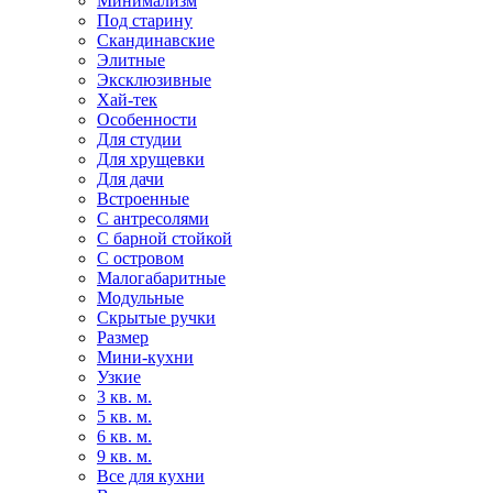
Минимализм
Под старину
Скандинавские
Элитные
Эксклюзивные
Хай-тек
Особенности
Для студии
Для хрущевки
Для дачи
Встроенные
С антресолями
С барной стойкой
С островом
Малогабаритные
Модульные
Скрытые ручки
Размер
Мини-кухни
Узкие
3 кв. м.
5 кв. м.
6 кв. м.
9 кв. м.
Все для кухни