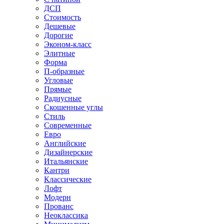
ДСП
Стоимость
Дешевые
Дорогие
Эконом-класс
Элитные
Форма
П-образные
Угловые
Прямые
Радиусные
Скошенные углы
Стиль
Современные
Евро
Английские
Дизайнерские
Итальянские
Кантри
Классические
Лофт
Модерн
Прованс
Неоклассика