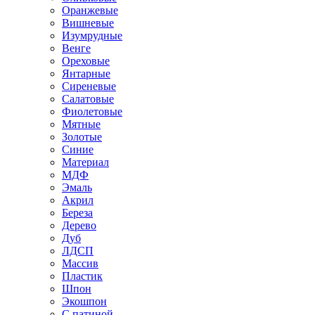
Оранжевые
Вишневые
Изумрудные
Венге
Ореховые
Янтарные
Сиреневые
Салатовые
Фиолетовые
Мятные
Золотые
Синие
Материал
МДФ
Эмаль
Акрил
Береза
Дерево
Дуб
ЛДСП
Массив
Пластик
Шпон
Экошпон
С патиной