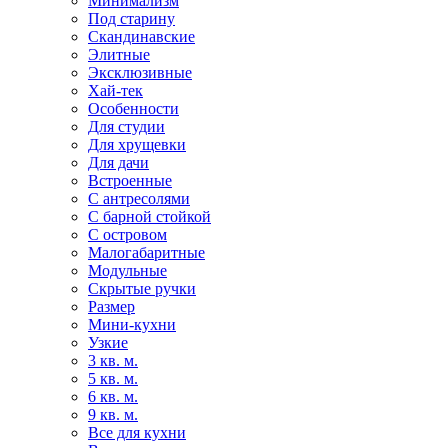
Минимализм
Под старину
Скандинавские
Элитные
Эксклюзивные
Хай-тек
Особенности
Для студии
Для хрущевки
Для дачи
Встроенные
С антресолями
С барной стойкой
С островом
Малогабаритные
Модульные
Скрытые ручки
Размер
Мини-кухни
Узкие
3 кв. м.
5 кв. м.
6 кв. м.
9 кв. м.
Все для кухни