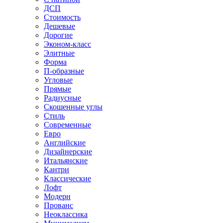
ДСП
Стоимость
Дешевые
Дорогие
Эконом-класс
Элитные
Форма
П-образные
Угловые
Прямые
Радиусные
Скошенные углы
Стиль
Современные
Евро
Английские
Дизайнерские
Итальянские
Кантри
Классические
Лофт
Модерн
Прованс
Неоклассика