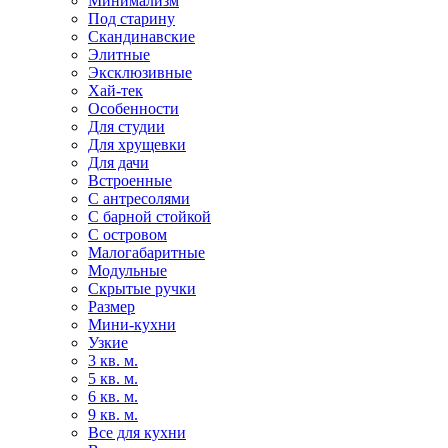
Минимализм
Под старину
Скандинавские
Элитные
Эксклюзивные
Хай-тек
Особенности
Для студии
Для хрущевки
Для дачи
Встроенные
С антресолями
С барной стойкой
С островом
Малогабаритные
Модульные
Скрытые ручки
Размер
Мини-кухни
Узкие
3 кв. м.
5 кв. м.
6 кв. м.
9 кв. м.
Все для кухни