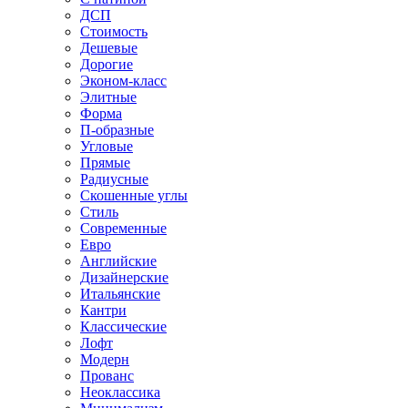
ДСП
Стоимость
Дешевые
Дорогие
Эконом-класс
Элитные
Форма
П-образные
Угловые
Прямые
Радиусные
Скошенные углы
Стиль
Современные
Евро
Английские
Дизайнерские
Итальянские
Кантри
Классические
Лофт
Модерн
Прованс
Неоклассика