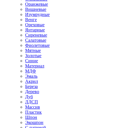
Оранжевые
Вишневые
Изумрудные
Венге
Ореховые
Янтарные
Сиреневые
Салатовые
Фиолетовые
Мятные
Золотые
Синие
Материал
МДФ
Эмаль
Акрил
Береза
Дерево
Дуб
ЛДСП
Массив
Пластик
Шпон
Экошпон
С патиной