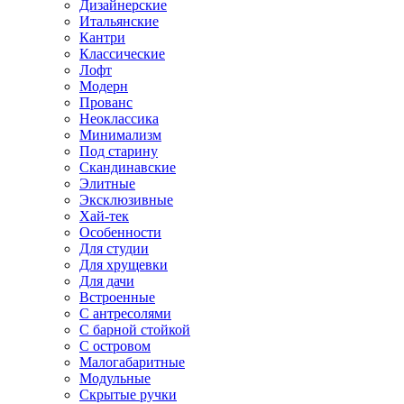
Дизайнерские
Итальянские
Кантри
Классические
Лофт
Модерн
Прованс
Неоклассика
Минимализм
Под старину
Скандинавские
Элитные
Эксклюзивные
Хай-тек
Особенности
Для студии
Для хрущевки
Для дачи
Встроенные
С антресолями
С барной стойкой
С островом
Малогабаритные
Модульные
Скрытые ручки