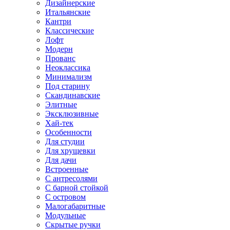
Дизайнерские
Итальянские
Кантри
Классические
Лофт
Модерн
Прованс
Неоклассика
Минимализм
Под старину
Скандинавские
Элитные
Эксклюзивные
Хай-тек
Особенности
Для студии
Для хрущевки
Для дачи
Встроенные
С антресолями
С барной стойкой
С островом
Малогабаритные
Модульные
Скрытые ручки