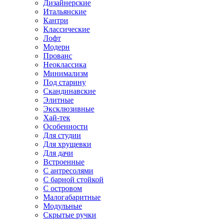
Дизайнерские
Итальянские
Кантри
Классические
Лофт
Модерн
Прованс
Неоклассика
Минимализм
Под старину
Скандинавские
Элитные
Эксклюзивные
Хай-тек
Особенности
Для студии
Для хрущевки
Для дачи
Встроенные
С антресолями
С барной стойкой
С островом
Малогабаритные
Модульные
Скрытые ручки