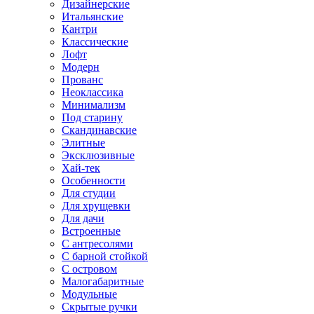
Дизайнерские
Итальянские
Кантри
Классические
Лофт
Модерн
Прованс
Неоклассика
Минимализм
Под старину
Скандинавские
Элитные
Эксклюзивные
Хай-тек
Особенности
Для студии
Для хрущевки
Для дачи
Встроенные
С антресолями
С барной стойкой
С островом
Малогабаритные
Модульные
Скрытые ручки