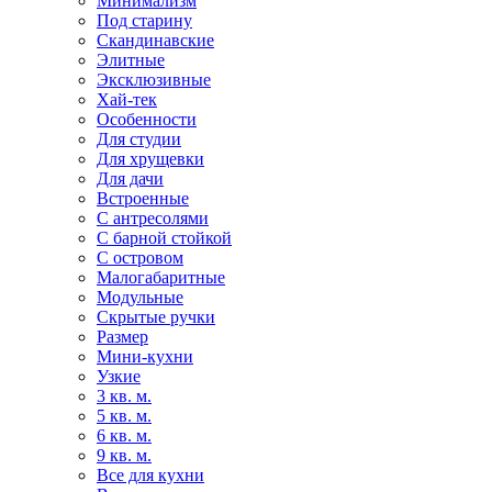
Минимализм
Под старину
Скандинавские
Элитные
Эксклюзивные
Хай-тек
Особенности
Для студии
Для хрущевки
Для дачи
Встроенные
С антресолями
С барной стойкой
С островом
Малогабаритные
Модульные
Скрытые ручки
Размер
Мини-кухни
Узкие
3 кв. м.
5 кв. м.
6 кв. м.
9 кв. м.
Все для кухни