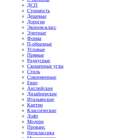
ДСП
Стоимость
Дешевые
Дорогие
Эконом-класс
Элитные
Форма
П-образные
Угловые
Прямые
Радиусные
Скошенные углы
Стиль
Современные
Евро
Английские
Дизайнерские
Итальянские
Кантри
Классические
Лофт
Модерн
Прованс
Неоклассика