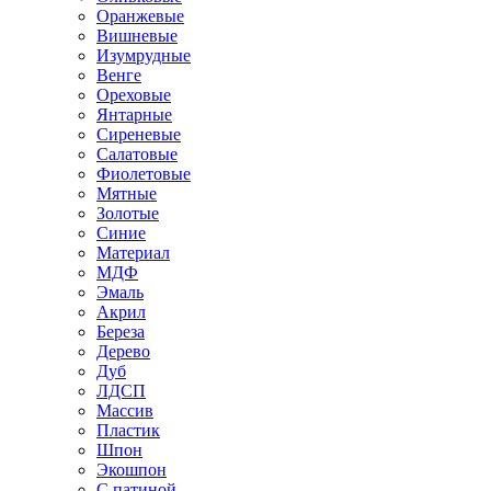
Оранжевые
Вишневые
Изумрудные
Венге
Ореховые
Янтарные
Сиреневые
Салатовые
Фиолетовые
Мятные
Золотые
Синие
Материал
МДФ
Эмаль
Акрил
Береза
Дерево
Дуб
ЛДСП
Массив
Пластик
Шпон
Экошпон
С патиной