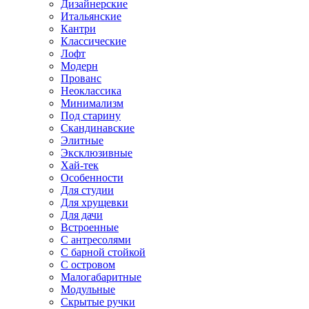
Дизайнерские
Итальянские
Кантри
Классические
Лофт
Модерн
Прованс
Неоклассика
Минимализм
Под старину
Скандинавские
Элитные
Эксклюзивные
Хай-тек
Особенности
Для студии
Для хрущевки
Для дачи
Встроенные
С антресолями
С барной стойкой
С островом
Малогабаритные
Модульные
Скрытые ручки