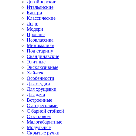
Дизайнерские
Итальянские
Кантри
Классические
Лофт
Модерн
Прованс
Неоклассика
Минимализм
Под старину
Скандинавские
Элитные
Эксклюзивные
Хай-тек
Особенности
Для студии
Для хрущевки
Для дачи
Встроенные
С антресолями
С барной стойкой
С островом
Малогабаритные
Модульные
Скрытые ручки