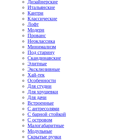
Дизайнерские
Итальянские
Кантри
Классические
Лофт
Модерн
Прованс
Неоклассика
Минимализм
Под старину
Скандинавские
Элитные
Эксклюзивные
Хай-тек
Особенности
Для студии
Для хрущевки
Для дачи
Встроенные
С антресолями
С барной стойкой
С островом
Малогабаритные
Модульные
Скрытые ручки