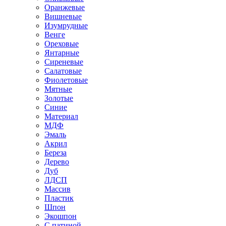
Оранжевые
Вишневые
Изумрудные
Венге
Ореховые
Янтарные
Сиреневые
Салатовые
Фиолетовые
Мятные
Золотые
Синие
Материал
МДФ
Эмаль
Акрил
Береза
Дерево
Дуб
ЛДСП
Массив
Пластик
Шпон
Экошпон
С патиной