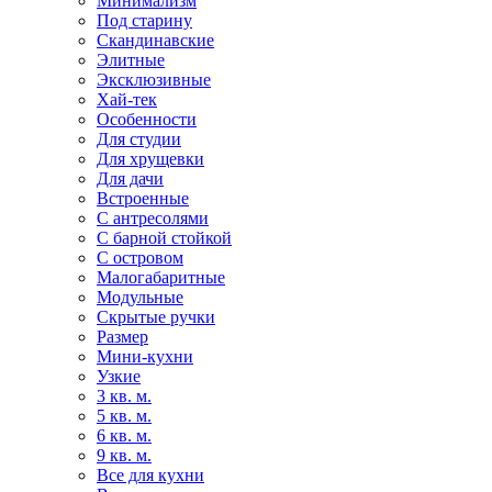
Минимализм
Под старину
Скандинавские
Элитные
Эксклюзивные
Хай-тек
Особенности
Для студии
Для хрущевки
Для дачи
Встроенные
С антресолями
С барной стойкой
С островом
Малогабаритные
Модульные
Скрытые ручки
Размер
Мини-кухни
Узкие
3 кв. м.
5 кв. м.
6 кв. м.
9 кв. м.
Все для кухни