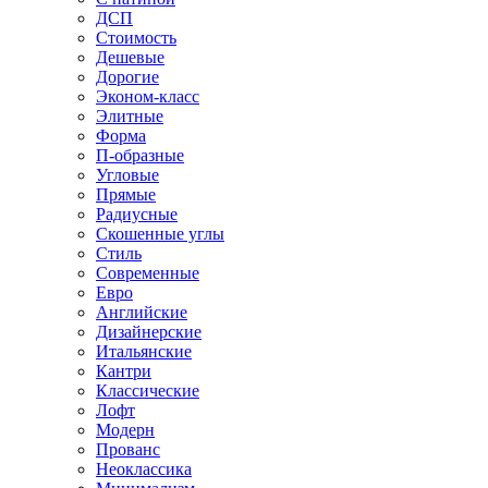
ДСП
Стоимость
Дешевые
Дорогие
Эконом-класс
Элитные
Форма
П-образные
Угловые
Прямые
Радиусные
Скошенные углы
Стиль
Современные
Евро
Английские
Дизайнерские
Итальянские
Кантри
Классические
Лофт
Модерн
Прованс
Неоклассика