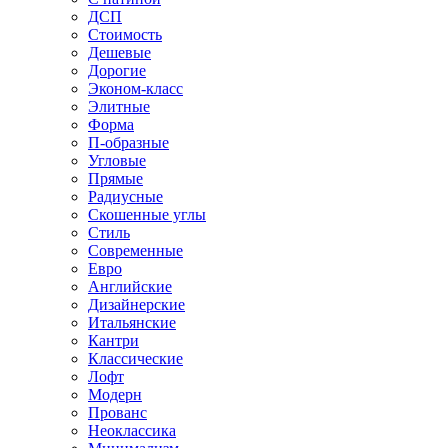
ДСП
Стоимость
Дешевые
Дорогие
Эконом-класс
Элитные
Форма
П-образные
Угловые
Прямые
Радиусные
Скошенные углы
Стиль
Современные
Евро
Английские
Дизайнерские
Итальянские
Кантри
Классические
Лофт
Модерн
Прованс
Неоклассика