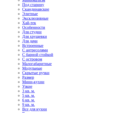
Минимализм
Под старину
Скандинавские
Элитные
Эксклюзивные
Хай-тек
Особенности
Для студии
Для хрущевки
Для дачи
Встроенные
С антресолями
С барной стойкой
С островом
Малогабаритные
Модульные
Скрытые ручки
Размер
Мини-кухни
Узкие
3 кв. м.
5 кв. м.
6 кв. м.
9 кв. м.
Все для кухни