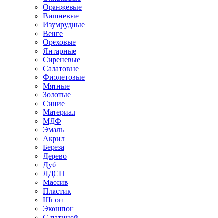
Оранжевые
Вишневые
Изумрудные
Венге
Ореховые
Янтарные
Сиреневые
Салатовые
Фиолетовые
Мятные
Золотые
Синие
Материал
МДФ
Эмаль
Акрил
Береза
Дерево
Дуб
ЛДСП
Массив
Пластик
Шпон
Экошпон
С патиной