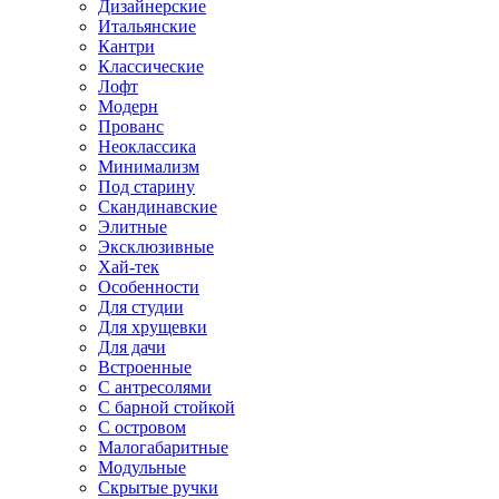
Дизайнерские
Итальянские
Кантри
Классические
Лофт
Модерн
Прованс
Неоклассика
Минимализм
Под старину
Скандинавские
Элитные
Эксклюзивные
Хай-тек
Особенности
Для студии
Для хрущевки
Для дачи
Встроенные
С антресолями
С барной стойкой
С островом
Малогабаритные
Модульные
Скрытые ручки