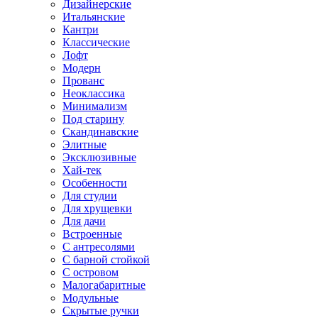
Дизайнерские
Итальянские
Кантри
Классические
Лофт
Модерн
Прованс
Неоклассика
Минимализм
Под старину
Скандинавские
Элитные
Эксклюзивные
Хай-тек
Особенности
Для студии
Для хрущевки
Для дачи
Встроенные
С антресолями
С барной стойкой
С островом
Малогабаритные
Модульные
Скрытые ручки