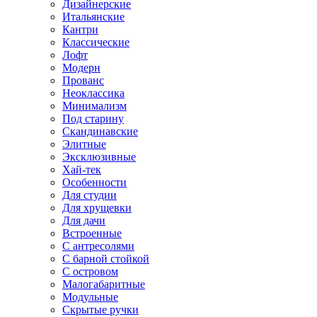
Дизайнерские
Итальянские
Кантри
Классические
Лофт
Модерн
Прованс
Неоклассика
Минимализм
Под старину
Скандинавские
Элитные
Эксклюзивные
Хай-тек
Особенности
Для студии
Для хрущевки
Для дачи
Встроенные
С антресолями
С барной стойкой
С островом
Малогабаритные
Модульные
Скрытые ручки