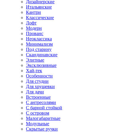
Дизайнерские
Итальянские
Кантри
Классические
Лофт
Модерн
Прованс
Неоклассика
Минимализм
Под старину
Скандинавские
Элитные
Эксклюзивные
Хай-тек
Особенности
Для студии
Для хрущевки
Для дачи
Встроенные
С антресолями
С барной стойкой
С островом
Малогабаритные
Модульные
Скрытые ручки