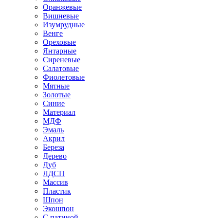
Оранжевые
Вишневые
Изумрудные
Венге
Ореховые
Янтарные
Сиреневые
Салатовые
Фиолетовые
Мятные
Золотые
Синие
Материал
МДФ
Эмаль
Акрил
Береза
Дерево
Дуб
ЛДСП
Массив
Пластик
Шпон
Экошпон
С патиной