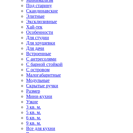
Минимализм
Под старину
Скандинавские
Элитные
Эксклюзивные
Хай-тек
Особенности
Для студии
Для хрущевки
Для дачи
Встроенные
С антресолями
С барной стойкой
С островом
Малогабаритные
Модульные
Скрытые ручки
Размер
Мини-кухни
Узкие
3 кв. м.
5 кв. м.
6 кв. м.
9 кв. м.
Все для кухни