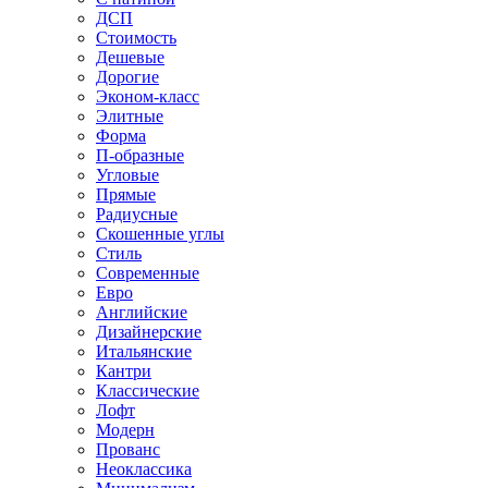
ДСП
Стоимость
Дешевые
Дорогие
Эконом-класс
Элитные
Форма
П-образные
Угловые
Прямые
Радиусные
Скошенные углы
Стиль
Современные
Евро
Английские
Дизайнерские
Итальянские
Кантри
Классические
Лофт
Модерн
Прованс
Неоклассика