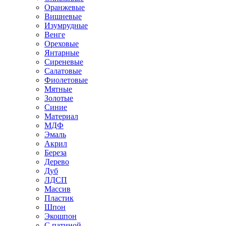
Оранжевые
Вишневые
Изумрудные
Венге
Ореховые
Янтарные
Сиреневые
Салатовые
Фиолетовые
Мятные
Золотые
Синие
Материал
МДФ
Эмаль
Акрил
Береза
Дерево
Дуб
ЛДСП
Массив
Пластик
Шпон
Экошпон
С патиной