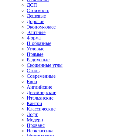
ДСП
Стоимость
Дешевые
Дорогие
Эконом-класс
Элитные
Форма
П-образные
Угловые
Прямые
Радиусные
Скошенные углы
Стиль
Современные
Евро
Английские
Дизайнерские
Итальянские
Кантри
Классические
Лофт
Модерн
Прованс
Неоклассика