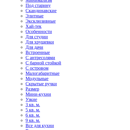
Минимализм
Под старину
Скандинавские
Элитные
Эксклюзивные
Хай-тек
Особенности
Для студии
Для хрущевки
Для дачи
Встроенные
С антресолями
С барной стойкой
С островом
Малогабаритные
Модульные
Скрытые ручки
Размер
Мини-кухни
Узкие
3 кв. м.
5 кв. м.
6 кв. м.
9 кв. м.
Все для кухни