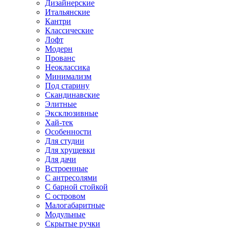
Дизайнерские
Итальянские
Кантри
Классические
Лофт
Модерн
Прованс
Неоклассика
Минимализм
Под старину
Скандинавские
Элитные
Эксклюзивные
Хай-тек
Особенности
Для студии
Для хрущевки
Для дачи
Встроенные
С антресолями
С барной стойкой
С островом
Малогабаритные
Модульные
Скрытые ручки