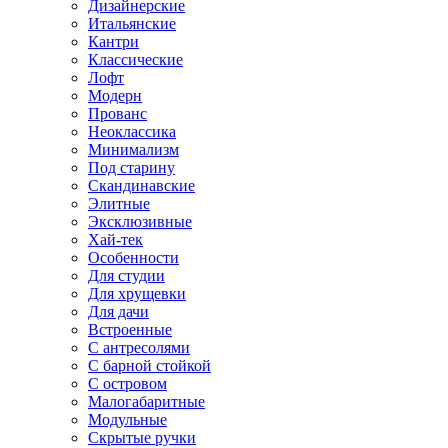
Дизайнерские
Итальянские
Кантри
Классические
Лофт
Модерн
Прованс
Неоклассика
Минимализм
Под старину
Скандинавские
Элитные
Эксклюзивные
Хай-тек
Особенности
Для студии
Для хрущевки
Для дачи
Встроенные
С антресолями
С барной стойкой
С островом
Малогабаритные
Модульные
Скрытые ручки