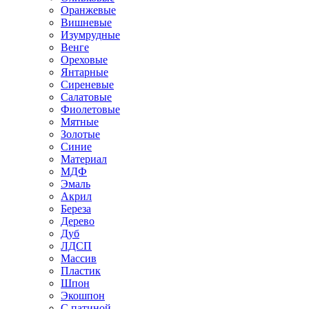
Оранжевые
Вишневые
Изумрудные
Венге
Ореховые
Янтарные
Сиреневые
Салатовые
Фиолетовые
Мятные
Золотые
Синие
Материал
МДФ
Эмаль
Акрил
Береза
Дерево
Дуб
ЛДСП
Массив
Пластик
Шпон
Экошпон
С патиной