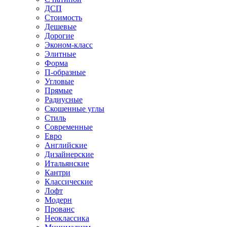
ДСП
Стоимость
Дешевые
Дорогие
Эконом-класс
Элитные
Форма
П-образные
Угловые
Прямые
Радиусные
Скошенные углы
Стиль
Современные
Евро
Английские
Дизайнерские
Итальянские
Кантри
Классические
Лофт
Модерн
Прованс
Неоклассика