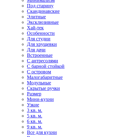
Минимализм
Под старину
Скандинавские
Элитные
Эксклюзивные
Хай-тек
Особенности
Для студии
Для хрущевки
Для дачи
Встроенные
С антресолями
С барной стойкой
С островом
Малогабаритные
Модульные
Скрытые ручки
Размер
Мини-кухни
Узкие
3 кв. м.
5 кв. м.
6 кв. м.
9 кв. м.
Все для кухни