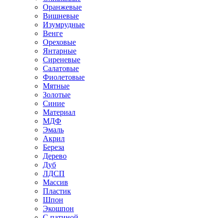
Оранжевые
Вишневые
Изумрудные
Венге
Ореховые
Янтарные
Сиреневые
Салатовые
Фиолетовые
Мятные
Золотые
Синие
Материал
МДФ
Эмаль
Акрил
Береза
Дерево
Дуб
ЛДСП
Массив
Пластик
Шпон
Экошпон
С патиной