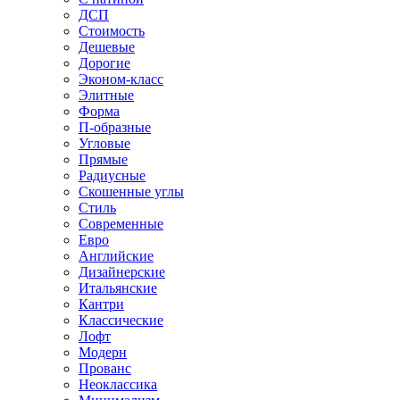
ДСП
Стоимость
Дешевые
Дорогие
Эконом-класс
Элитные
Форма
П-образные
Угловые
Прямые
Радиусные
Скошенные углы
Стиль
Современные
Евро
Английские
Дизайнерские
Итальянские
Кантри
Классические
Лофт
Модерн
Прованс
Неоклассика