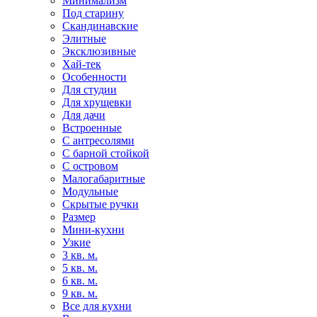
Минимализм
Под старину
Скандинавские
Элитные
Эксклюзивные
Хай-тек
Особенности
Для студии
Для хрущевки
Для дачи
Встроенные
С антресолями
С барной стойкой
С островом
Малогабаритные
Модульные
Скрытые ручки
Размер
Мини-кухни
Узкие
3 кв. м.
5 кв. м.
6 кв. м.
9 кв. м.
Все для кухни