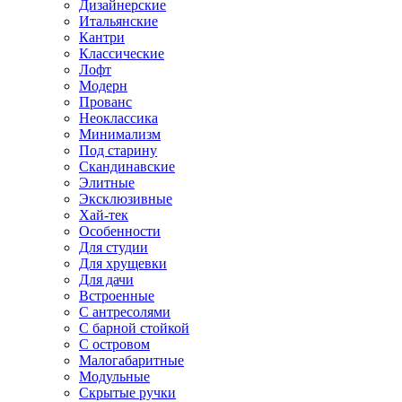
Дизайнерские
Итальянские
Кантри
Классические
Лофт
Модерн
Прованс
Неоклассика
Минимализм
Под старину
Скандинавские
Элитные
Эксклюзивные
Хай-тек
Особенности
Для студии
Для хрущевки
Для дачи
Встроенные
С антресолями
С барной стойкой
С островом
Малогабаритные
Модульные
Скрытые ручки