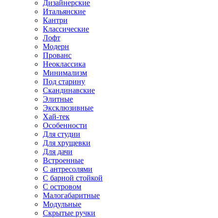
Дизайнерские
Итальянские
Кантри
Классические
Лофт
Модерн
Прованс
Неоклассика
Минимализм
Под старину
Скандинавские
Элитные
Эксклюзивные
Хай-тек
Особенности
Для студии
Для хрущевки
Для дачи
Встроенные
С антресолями
С барной стойкой
С островом
Малогабаритные
Модульные
Скрытые ручки