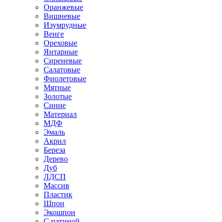
Оранжевые
Вишневые
Изумрудные
Венге
Ореховые
Янтарные
Сиреневые
Салатовые
Фиолетовые
Мятные
Золотые
Синие
Материал
МДФ
Эмаль
Акрил
Береза
Дерево
Дуб
ЛДСП
Массив
Пластик
Шпон
Экошпон
С патиной