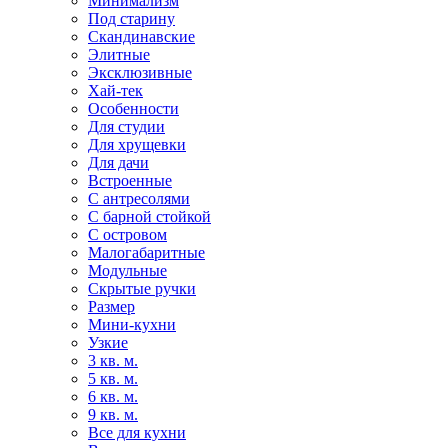
Минимализм
Под старину
Скандинавские
Элитные
Эксклюзивные
Хай-тек
Особенности
Для студии
Для хрущевки
Для дачи
Встроенные
С антресолями
С барной стойкой
С островом
Малогабаритные
Модульные
Скрытые ручки
Размер
Мини-кухни
Узкие
3 кв. м.
5 кв. м.
6 кв. м.
9 кв. м.
Все для кухни