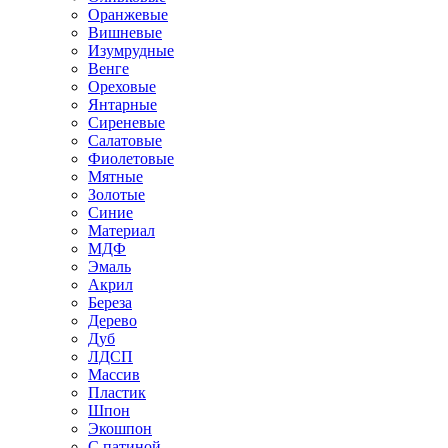
Оранжевые
Вишневые
Изумрудные
Венге
Ореховые
Янтарные
Сиреневые
Салатовые
Фиолетовые
Мятные
Золотые
Синие
Материал
МДФ
Эмаль
Акрил
Береза
Дерево
Дуб
ЛДСП
Массив
Пластик
Шпон
Экошпон
С патиной