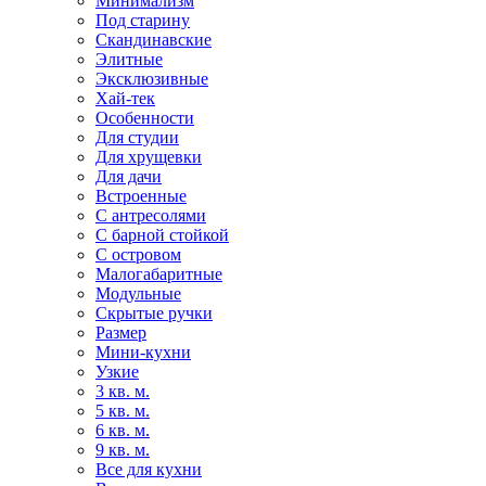
Минимализм
Под старину
Скандинавские
Элитные
Эксклюзивные
Хай-тек
Особенности
Для студии
Для хрущевки
Для дачи
Встроенные
С антресолями
С барной стойкой
С островом
Малогабаритные
Модульные
Скрытые ручки
Размер
Мини-кухни
Узкие
3 кв. м.
5 кв. м.
6 кв. м.
9 кв. м.
Все для кухни