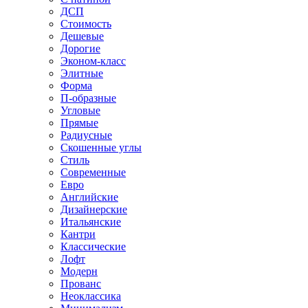
ДСП
Стоимость
Дешевые
Дорогие
Эконом-класс
Элитные
Форма
П-образные
Угловые
Прямые
Радиусные
Скошенные углы
Стиль
Современные
Евро
Английские
Дизайнерские
Итальянские
Кантри
Классические
Лофт
Модерн
Прованс
Неоклассика