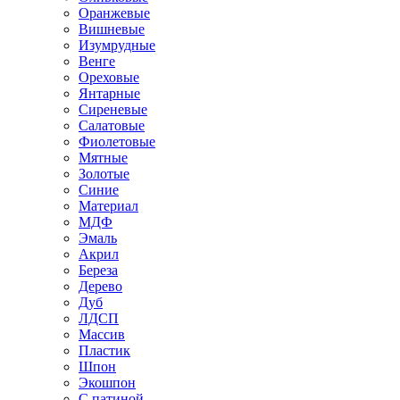
Оранжевые
Вишневые
Изумрудные
Венге
Ореховые
Янтарные
Сиреневые
Салатовые
Фиолетовые
Мятные
Золотые
Синие
Материал
МДФ
Эмаль
Акрил
Береза
Дерево
Дуб
ЛДСП
Массив
Пластик
Шпон
Экошпон
С патиной