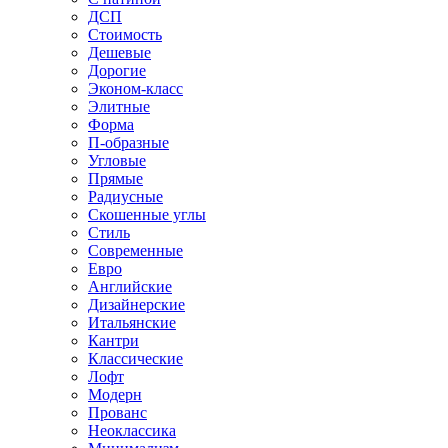
ДСП
Стоимость
Дешевые
Дорогие
Эконом-класс
Элитные
Форма
П-образные
Угловые
Прямые
Радиусные
Скошенные углы
Стиль
Современные
Евро
Английские
Дизайнерские
Итальянские
Кантри
Классические
Лофт
Модерн
Прованс
Неоклассика