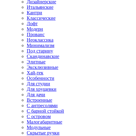
Дизайнерские
Итальянские
Кантри
Классические
Лофт
Модерн
Прованс
Неоклассика
Минимализм
Под старину
Скандинавские
Элитные
Эксклюзивные
Хай-тек
Особенности
Для студии
Для хрущевки
Для дачи
Встроенные
С антресолями
С барной стойкой
С островом
Малогабаритные
Модульные
Скрытые ручки