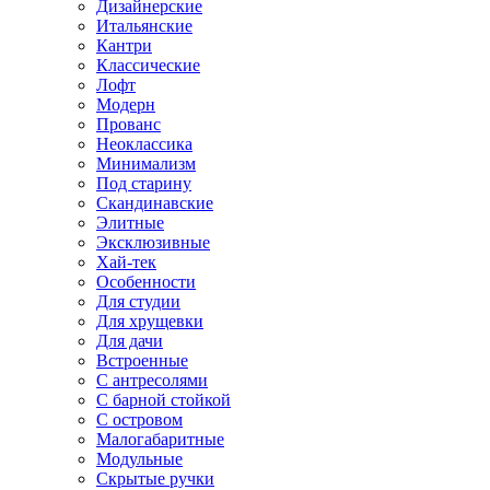
Дизайнерские
Итальянские
Кантри
Классические
Лофт
Модерн
Прованс
Неоклассика
Минимализм
Под старину
Скандинавские
Элитные
Эксклюзивные
Хай-тек
Особенности
Для студии
Для хрущевки
Для дачи
Встроенные
С антресолями
С барной стойкой
С островом
Малогабаритные
Модульные
Скрытые ручки