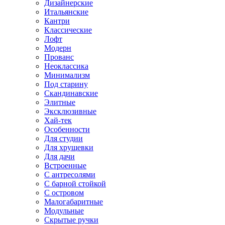
Дизайнерские
Итальянские
Кантри
Классические
Лофт
Модерн
Прованс
Неоклассика
Минимализм
Под старину
Скандинавские
Элитные
Эксклюзивные
Хай-тек
Особенности
Для студии
Для хрущевки
Для дачи
Встроенные
С антресолями
С барной стойкой
С островом
Малогабаритные
Модульные
Скрытые ручки