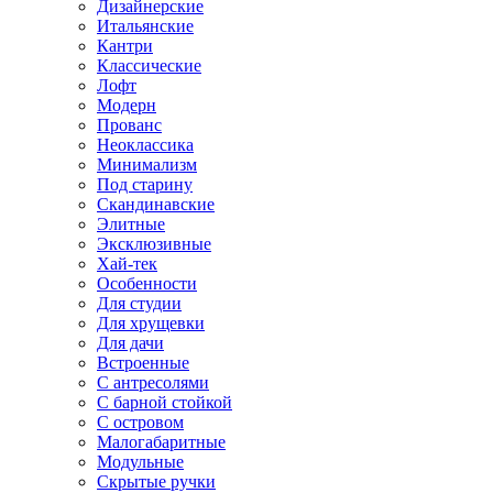
Дизайнерские
Итальянские
Кантри
Классические
Лофт
Модерн
Прованс
Неоклассика
Минимализм
Под старину
Скандинавские
Элитные
Эксклюзивные
Хай-тек
Особенности
Для студии
Для хрущевки
Для дачи
Встроенные
С антресолями
С барной стойкой
С островом
Малогабаритные
Модульные
Скрытые ручки