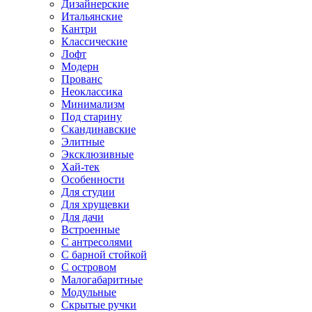
Дизайнерские
Итальянские
Кантри
Классические
Лофт
Модерн
Прованс
Неоклассика
Минимализм
Под старину
Скандинавские
Элитные
Эксклюзивные
Хай-тек
Особенности
Для студии
Для хрущевки
Для дачи
Встроенные
С антресолями
С барной стойкой
С островом
Малогабаритные
Модульные
Скрытые ручки