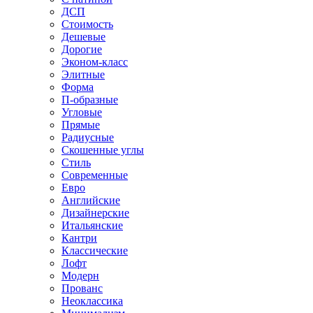
ДСП
Стоимость
Дешевые
Дорогие
Эконом-класс
Элитные
Форма
П-образные
Угловые
Прямые
Радиусные
Скошенные углы
Стиль
Современные
Евро
Английские
Дизайнерские
Итальянские
Кантри
Классические
Лофт
Модерн
Прованс
Неоклассика