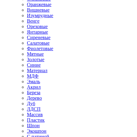
Оранжевые
Вишневые
Изумрудные
Венге
Ореховые
Янтарные
Сиреневые
Салатовые
Фиолетовые
Мятные
Золотые
Синие
Материал
МДФ
Эмаль
Акрил
Береза
Дерево
Дуб
ЛДСП
Массив
Пластик
Шпон
Экошпон
С патиной