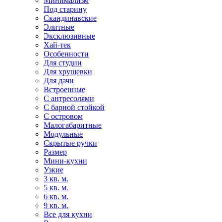
Минимализм
Под старину
Скандинавские
Элитные
Эксклюзивные
Хай-тек
Особенности
Для студии
Для хрущевки
Для дачи
Встроенные
С антресолями
С барной стойкой
С островом
Малогабаритные
Модульные
Скрытые ручки
Размер
Мини-кухни
Узкие
3 кв. м.
5 кв. м.
6 кв. м.
9 кв. м.
Все для кухни