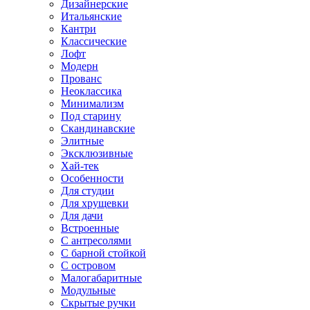
Дизайнерские
Итальянские
Кантри
Классические
Лофт
Модерн
Прованс
Неоклассика
Минимализм
Под старину
Скандинавские
Элитные
Эксклюзивные
Хай-тек
Особенности
Для студии
Для хрущевки
Для дачи
Встроенные
С антресолями
С барной стойкой
С островом
Малогабаритные
Модульные
Скрытые ручки